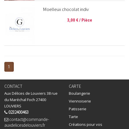
Moelleux chocolat indiv
3,00 €
/ Pièce
1
CONTACT
CARTE
Aux Délices de Louviers 38 rue
Boulangerie
du Maréchal Foch 27400
Viennoiserie
LOUVIERS
Patisserie
0232400463
Tarte
contact@commande-
Créations pour vos
auxdelicesdelouviers.fr