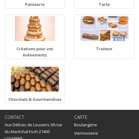
Patisserie
Tarte
Créations pour vos
Traiteur
évènements
Chocolats & Gourmandises
CONTACT
CARTE
Aux Délices de Louviers 38 rue
Boulangerie
du Maréchal Foch 27400
Viennoiserie
LOUVIERS