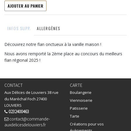
AJOUTER AU PANIER
INFOS SUPP.
ALLERGÈNES
Découvrez notre flan onctueux à la vanille maison !
Nous avons remporté la 2ème place au concours du meilleurs
flan régional 2025 !
CONTACT
CARTE
Aux Délices de Louviers 38 rue
Boulangerie
du Maréchal Foch 27400
Viennoiserie
LOUVIERS
Patisserie
0232400463
Tarte
contact@commande-
Créations pour vos
auxdelicesdelouviers.fr
évènements