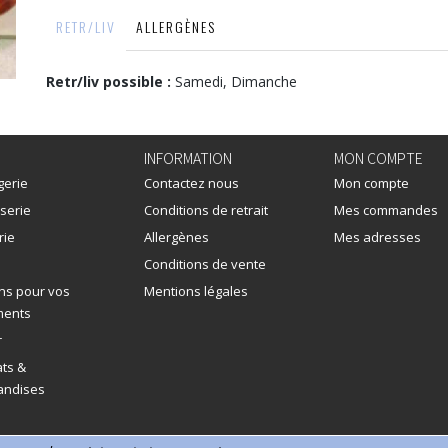
RETR/LIV
ALLERGÈNES
Retr/liv possible :
Samedi, Dimanche
INFORMATION
MON COMPTE
gerie
Contactez nous
Mon compte
serie
Conditions de retrait
Mes commandes
rie
Allergènes
Mes adresses
Conditions de vente
ns pour vos
Mentions légales
ments
r
ts &
ndises