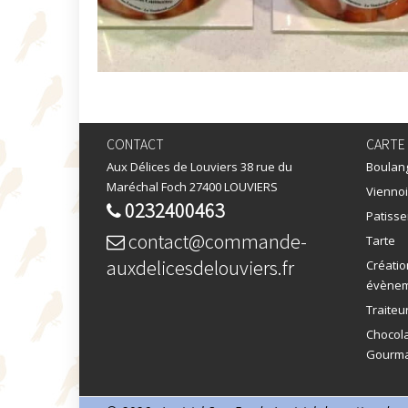
CONTACT
CARTE
Aux Délices de Louviers 38 rue du
Boulan
Maréchal Foch 27400 LOUVIERS
Viennoi
0232400463
Patisse
contact@commande-
Tarte
auxdelicesdelouviers.fr
Créatio
évène
Traiteu
Chocola
Gourma