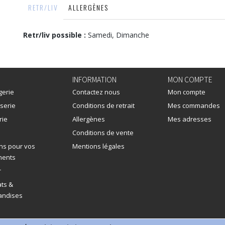
RETR/LIV
ALLERGÈNES
Retr/liv possible :
Samedi, Dimanche
INFORMATION
MON COMPTE
gerie
Contactez nous
Mon compte
serie
Conditions de retrait
Mes commandes
rie
Allergènes
Mes adresses
Conditions de vente
ns pour vos
Mentions légales
ments
r
ts &
ndises