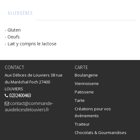
ALLERGÈNES
- Gluten
- Oeufs
- Lait y compris le lactose
CONTACT
CARTE
Aux Délices de Louviers 38 rue
Boulangerie
du Maréchal Foch 27400
Viennoiserie
LOUVIERS
Patisserie
0232400463
Tarte
contact@commande-
Créations pour vos
auxdelicesdelouviers.fr
évènements
Traiteur
Chocolats & Gourmandises