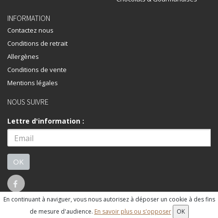
INFORMATION
Contactez nous
Conditions de retrait
Allergènes
Conditions de vente
Mentions légales
NOUS SUIVRE
Lettre d'information :
OK
En continuant à naviguer, vous nous autorisez à déposer un cookie à des fins
© 2026 - Logiciel
SaasFood - Logiciel de gestion de commande sur
de mesure d'audience.
En savoir plus ou s'opposer
OK
internet et en magasin