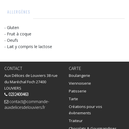
ALLERGÈNES
- Gluten
- Fruit à coque
- Oeufs
- Lait y compris le lactose
CONTACT
CARTE
Aux Délices de Louviers 38 rue
Boulangerie
du Maréchal Foch 27400
Viennoiserie
LOUVIERS
Patisserie
0232400463
Tarte
contact@commande-
Créations pour vos
auxdelicesdelouviers.fr
évènements
Traiteur
Chocolats & Gourmandises