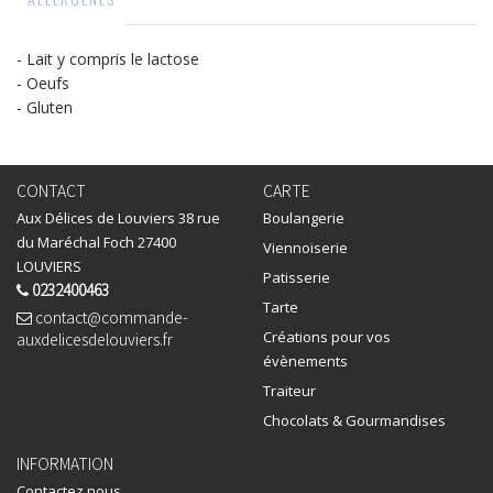
- Lait y compris le lactose
- Oeufs
- Gluten
CONTACT
CARTE
Aux Délices de Louviers 38 rue
Boulangerie
du Maréchal Foch 27400
Viennoiserie
LOUVIERS
Patisserie
0232400463
Tarte
contact@commande-
Créations pour vos
auxdelicesdelouviers.fr
évènements
Traiteur
Chocolats & Gourmandises
INFORMATION
Contactez nous