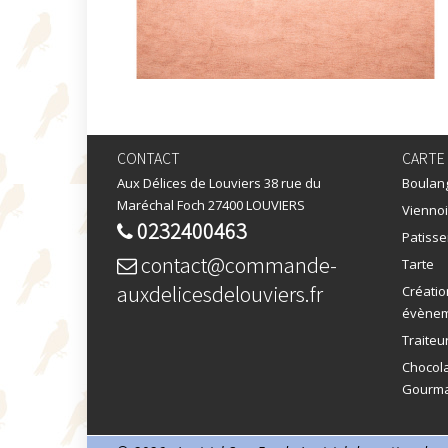
CONTACT
CARTE
Aux Délices de Louviers 38 rue du
Boulan
Maréchal Foch 27400 LOUVIERS
Viennoi
0232400463
Patisse
contact@commande-
Tarte
auxdelicesdelouviers.fr
Créatio
évène
Traiteu
Chocola
Gourma